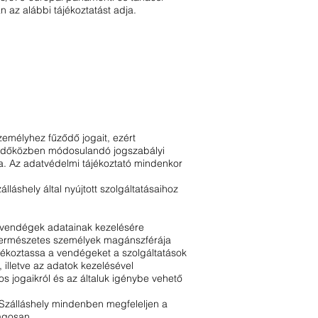
 az alábbi tájékoztatást adja.
zemélyhez fűződő jogait, ezért
ó -időközben módosulandó jogszabályi
ja. Az adatvédelmi tájékoztató mindenkor
láshely által nyújtott szolgáltatásaihoz
k, vendégek adatainak kezelésére
 természetes személyek magánszférája
jékoztassa a vendégeket a szolgáltatások
 illetve az adatok kezelésével
 jogaikról és az általuk igénybe vehető
a Szálláshely mindenben megfeleljen a
lagosan