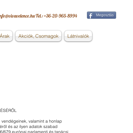
info@vivavelence.hu
Tel.: +36-20-965-8994
Megosztás
Árak
Akciók, Csomagok
Látnivalók
LÉSÉRŐL
k, vendégeinek, valamint a honlap
éről és az ilyen adatok szabad
016/679 európai parlamenti és tanácsi