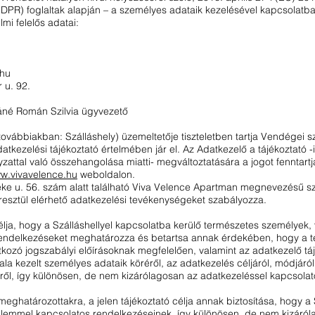
PR) foglaltak alapján – a személyes adataik kezelésével kapcsolatban
mi felelős adatai:
.hu
 u. 92.
sáné Román Szilvia ügyvezető
továbbiakban: Szálláshely) üzemeltetője tiszteletben tartja Vendégei s
atkezelési tájékoztató értelmében jár el. Az Adatkezelő a tájékoztat
yzattal való összehangolása miatti- megváltoztatására a jogot fenntart
w.vivavelence.hu
weboldalon.
éke u. 56. szám alatt található Viva Velence Apartman megnevezésű szál
esztül elérhető adatkezelési tevékenységeket szabályozza.
célja, hogy a Szálláshellyel kapcsolatba kerülő természetes személye
 rendelkezéseket meghatározza és betartsa annak érdekében, hogy a
kozó jogszabályi előírásoknak megfelelően, valamint az adatkezelő tá
a kezelt személyes adataik köréről, az adatkezelés céljáról, módjáról,
l, így különösen, de nem kizárólagosan az adatkezeléssel kapcsolatos
meghatározottakra, a jelen tájékoztató célja annak biztosítása, hogy 
lemmel kapcsolatos rendelkezéseinek, így különösen, de nem kizáró