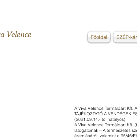
Főoldal
SZÉP-kár
Page Titl
A Viva Velence Termálpart Kft. 
TÁJÉKOZTATÓ A VENDÉGEK É
(2021.09.14.- től hatályos)
A Viva Velence Termálpart Kft. 
látogatóinak – A természetes s
áramlásáról, valamint a 95/46/EK