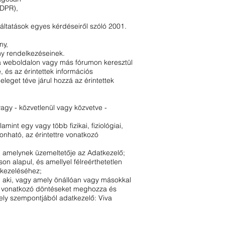
GDPR),
áltatások egyes kérdéseiről szóló 2001.
ny,
ény rendelkezéseinek.
al a weboldalon vagy más fórumon keresztül
 és az érintettek információs
leget téve járul hozzá az érintettek
agy - közvetlenül vagy közvetve -
mint egy vagy több fizikai, fiziológiai,
onható, az érintettre vonatkozó
y, amelynek üzemeltetője az Adatkezelő;
on alapul, és amellyel félreérthetetlen
 kezeléséhez;
, aki, vagy amely önállóan vagy másokkal
t) vonatkozó döntéseket meghozza és
shely szempontjából adatkezelő: Viva