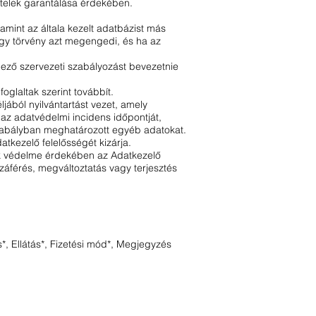
tételek garantálása érdekében.
mint az általa kezelt adatbázist más
agy törvény azt megengedi, és ha az
lező szervezeti szabályozást bevezetnie
glaltak szerint továbbít.
jából nyilvántartást vezet, amely
 az adatvédelmi incidens időpontját,
gszabályban meghatározott egyéb adatokat.
tkezelő felelősségét kizárja.
ok védelme érdekében az Adatkezelő
záférés, megváltoztatás vagy terjesztés
, Ellátás*, Fizetési mód*, Megjegyzés