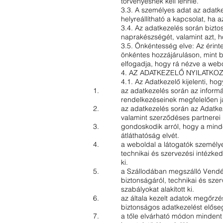
törvényesnek kell lennie.
3.3. A személyes adat az adatke
helyreállítható a kapcsolat, ha 
3.4. Az adatkezelés során biztos
naprakészségét, valamint azt, h
3.5. Önkéntesség elve: Az érinte
önkéntes hozzájáruláson, mint b
elfogadja, hogy rá nézve a web
4. AZ ADATKEZELŐ NYILATKOZ
4.1. Az Adatkezelő kijelenti, hog
az adatkezelés során az informá
rendelkezéseinek megfelelően já
az adatkezelés során az Adatke
valamint szerződéses partnerei 
gondoskodik arról, hogy a minde
átláthatóság elvét.
a weboldal a látogatók személye
technikai és szervezési intézke
ki.
a Szállodában megszálló Vendég
biztonságáról, technikai és sze
szabályokat alakított ki.
az általa kezelt adatok megőrz
biztonságos adatkezelést előseg
a tőle elvárható módon mindent 