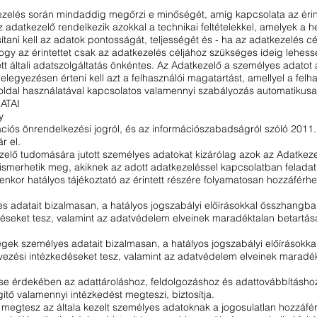
zelés során mindaddig megőrzi e minőségét, amíg kapcsolata az érintett
az adatkezelő rendelkezik azokkal a technikai feltételekkel, amelyek a 
ítani kell az adatok pontosságát, teljességét és - ha az adatkezelés cél
ogy az érintettet csak az adatkezelés céljához szükséges ideig lehess
tt általi adatszolgáltatás önkéntes. Az Adatkezelő a személyes adatot 
elegyezésen érteni kell azt a felhasználói magatartást, amellyel a fel
oldal használatával kapcsolatos valamennyi szabályozás automatikusan
ATAI
y
ciós önrendelkezési jogról, és az információszabadságról szóló 2011.
r el.
zelő tudomására jutott személyes adatokat kizárólag azok az Adatkez
ismerhetik meg, akiknek az adott adatkezeléssel kapcsolatban feladat
nkor hatályos tájékoztató az érintett részére folyamatosan hozzáférhet
s adatait bizalmasan, a hatályos jogszabályi előírásokkal összhangba
déseket tesz, valamint az adatvédelem elveinek maradéktalan betartása
ek személyes adatait bizalmasan, a hatályos jogszabályi előírásokk
rvezési intézkedéseket tesz, valamint az adatvédelem elveinek maradé
ése érdekében az adattároláshoz, feldolgozáshoz és adattovábbításho
ítő valamennyi intézkedést megteszi, biztosítja.
megtesz az általa kezelt személyes adatoknak a jogosulatlan hozzáfé