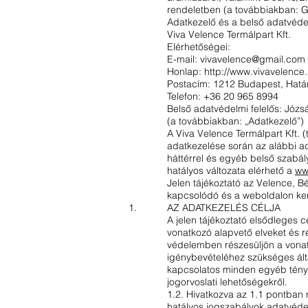
rendeletben (a továbbiakban: GD
Adatkezelő és a belső adatvédel
Viva Velence Termálpart Kft.
Elérhetőségei:
E-mail:
vivavelence@gmail.com
Honlap:
http://www.vivavelence
Postacím: 1212 Budapest, Határ
Telefon: +36 20 965 8994
Belső adatvédelmi felelős: Józ
(a továbbiakban: „Adatkezelő”)
A Viva Velence Termálpart Kft. (
adatkezelése során az alábbi ad
háttérrel és egyéb belső szabál
hatályos változata elérhető a
ww
Jelen tájékoztató az Velence, B
kapcsolódó és a weboldalon ker
AZ ADATKEZELÉS CÉLJA
A jelen tájékoztató elsődleges 
vonatkozó alapvető elveket és
védelemben részesüljön a vonat
igénybevételéhez szükséges által
kapcsolatos minden egyéb tényrő
jogorvoslati lehetőségekről.
1.2. Hivatkozva az 1.1 pontban 
hatályos jogszabályok adatvéde