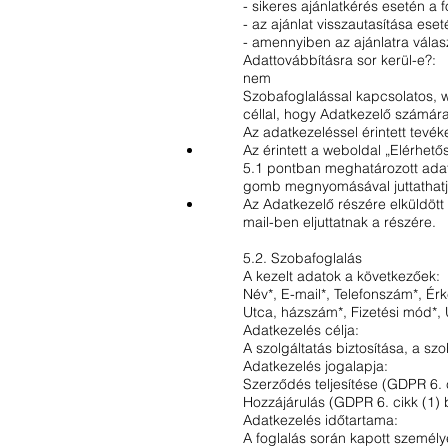
- sikeres ajánlatkérés esetén a 
- az ajánlat visszautasítása eset
- amennyiben az ajánlatra válasz
Adattovábbításra sor kerül-e?:
nem
Szobafoglalással kapcsolatos, we
céllal, hogy Adatkezelő számára
Az adatkezeléssel érintett tevé
Az érintett a weboldal „Elérhet
5.1 pontban meghatározott adato
gomb megnyomásával juttathatja
Az Adatkezelő részére elküldött 
mail-ben eljuttatnak a részére.
5.2. Szobafoglalás
A kezelt adatok a következőek:
Név*, E-mail*, Telefonszám*, Ér
Utca, házszám*, Fizetési mód*,
Adatkezelés célja:
A szolgáltatás biztosítása, a szo
Adatkezelés jogalapja:
Szerződés teljesítése (GDPR 6. 
Hozzájárulás (GDPR 6. cikk (1) 
Adatkezelés időtartama:
A foglalás során kapott személye