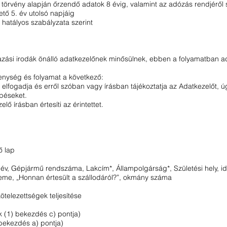
. törvény alapján őrzendő adatok 8 évig, valamint az adózás rendjéről 
tő 5. év utolsó napjáig
 hatályos szabályzata szerint
utazási irodák önálló adatkezelőnek minősülnek, ebben a folyamatban 
kenység és folyamat a következő:
t elfogadja és erről szóban vagy írásban tájékoztatja az Adatkezelőt, 
épéseket.
lő írásban értesíti az érintettet.
ő lap
v, Gépjármű rendszáma, Lakcím*, Állampolgárság*, Születési hely, idő
eme, „Honnan értesült a szállodáról?”, okmány száma
ötelezettségek teljesítése
k (1) bekezdés c) pontja)
bekezdés a) pontja)