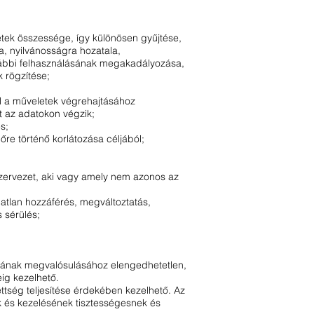
etek összessége, így különösen gyűjtése,
a, nyilvánosságra hozatala,
vábbi felhasználásának megakadályozása,
k rögzítése;
l a műveletek végrehajtásához
ot az adatokon végzik;
s;
re történő korlátozása céljából;
szervezet, aki vagy amely nem azonos az
atlan hozzáférés, megváltoztatás,
 sérülés;
ljának megvalósulásához elengedhetetlen,
ig kezelhető.
ttség teljesítése érdekében kezelhető. Az
k és kezelésének tisztességesnek és