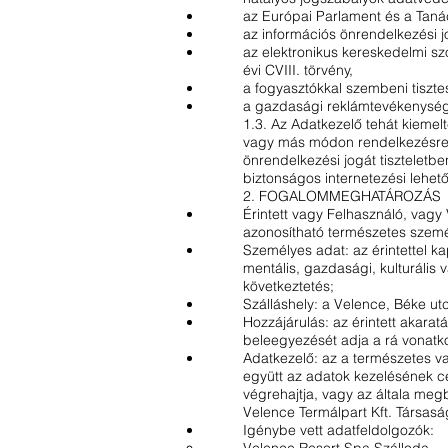
az Európai Parlament és a Taná
az információs önrendelkezési j
az elektronikus kereskedelmi sz
évi CVIII. törvény,
a fogyasztókkal szembeni tisztes
a gazdasági reklámtevékenység al
1.3. Az Adatkezelő tehát kiemelt
vagy más módon rendelkezésre bo
önrendelkezési jogát tiszteletbe
biztonságos internetezési lehe
2. FOGALOMMEGHATÁROZÁS
Érintett vagy Felhasználó, vagy
azonosítható természetes szemé
Személyes adat: az érintettel kap
mentális, gazdasági, kulturális 
következtetés;
Szálláshely: a Velence, Béke ut
Hozzájárulás: az érintett akarat
beleegyezését adja a rá vonatko
Adatkezelő: az a természetes va
együtt az adatok kezelésének c
végrehajtja, vagy az általa megb
Velence Termálpart Kft. Társasá
Igénybe vett adatfeldolgozók: