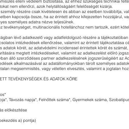
mmisülés elleni védelem biztosítása, az ehhez szükséges technikai fel
kat nem ellenőrzi, azok helytállóságáért felelősségét kizárja.
zemély részére csak kivételesen és abban az esetben továbbítja, vala
tben kapcsolja össze, ha az érintett ahhoz kifejezetten hozzájárul, v
gyes személyes adatra nézve teljesülnek.
tevékenységet, multinacionális hotellánchoz nem tartozik, ezért köte
.
gban lévő adatkezelő vagy adatfeldolgozó részére a tájékoztatóban fo
olatos intézkedések ellenőrzése, valamint az érintett tájékoztatása cél
s adatok körét, az adatvédelmi incidenssel érintettek körét és számát,
hárítására megtett intézkedéseket, valamint az adatkezelést előíró jo
yban álló szerződéses partner adatkezelésének jogszerűségéért az Ada
zkedések alkalmazásával az adatállományokban tárolt személyes adat
talan megsemmisítés, vagy véletlen elvesztés, valamint a jogtalan hoz
TETT TEVÉKENYSÉGEK ÉS ADATOK KÖRE
ros*
pja*, Távozás napja*, Felnőttek száma*, Gyermekek száma, Szobatípus*
ás előkészítése
bekezdés a) pontja)