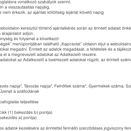
foglalásra vonatkozó szabályok szerint,
én a visszautasítás napjáig,
 nem érkezik, az ajánlati kötöttség lejártát követő napig
boldalon keresztül történő ajánlatkérés során az érintett adatait önkén
 árajánlatot adjon.
kenység és folyamat a következő:
őségek” menüpontjában található „Kapcsolat” oldalon eljut a weboldalna
kat megadni. Érintett az adatok megadását, a feltételek és a tájékoz
 el a megnevezett adatokat az Adatkezelő részére.
adatokat az Adatkezelő a beérkezett adatokat rögzíti, az érintett szám
kezés napja*, Távozás napja*, Felnőttek száma*, Gyermekek száma, Szo
 Üzenet a szállodának
bafoglalás teljesítése
cikk (1) bekezdés b) pontja)
bekezdés a) pontja)
s adatok kezelésére az érintettel fennálló szerződéses jogviszony fenn