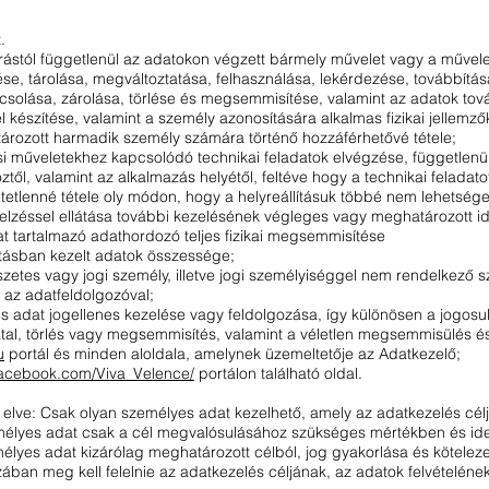
.
árástól függetlenül az adatokon végzett bármely művelet vagy a művel
ése, tárolása, megváltoztatása, felhasználása, lekérdezése, továbbítás
solása, zárolása, törlése és megsemmisítése, valamint az adatok to
 készítése, valamint a személy azonosítására alkalmas fizikai jellemző
ározott harmadik személy számára történő hozzáférhetővé tétele;
si műveletekhez kapcsolódó technikai feladatok elvégzése, függetlenü
től, valamint az alkalmazás helyétől, feltéve hogy a technikai feladat
etetlenné tétele oly módon, hogy a helyreállításuk többé nem lehetsége
jelzéssel ellátása további kezelésének végleges vagy meghatározott idő
 tartalmazó adathordozó teljes fizikai megsemmisítése
rtásban kezelt adatok összessége;
zetes vagy jogi személy, illetve jogi személyiséggel nem rendelkező 
y az adatfeldolgozóval;
 adat jogellenes kezelése vagy feldolgozása, így különösen a jogosul
tal, törlés vagy megsemmisítés, valamint a véletlen megsemmisülés és
u
portál és minden aloldala, amelynek üzemeltetője az Adatkezelő;
acebook.com/Viva_Velence/
portálon található oldal.
elve: Csak olyan személyes adat kezelhető, amely az adatkezelés cé
emélyes adat csak a cél megvalósulásához szükséges mértékben és ide
mélyes adat kizárólag meghatározott célból, jog gyakorlása és köteleze
ban meg kell felelnie az adatkezelés céljának, az adatok felvételéne