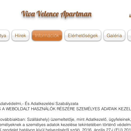
Viva Velence Apartman
tya
Hírek
Információk
Elérhetőségek
Galéria
e
Adatvédelmi,- És Adatkezelési Szabályzata
S A WEBOLDALT HASZNÁLÓK RÉSZÉRE SZEMÉLYES ADATAIK KEZE
(továbbiakban: Szálláshely) üzemeltetője, mint Adatkezelő, ügyfeleine
zemélyeknek a személyes adatok kezelése tekintetében történő védelm
 rendelet hatályon kívül helyezéséről szóló, 2016. április 27-i (EU) 2