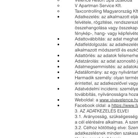
Velence Resort Spa Szálloda
V Apartman Service Kft.
Taxcontrolling Magyarország Kft
Adatkezelés: az alkalmazott elj
felvétele, rögzítése, rendszerez
összehangolása vagy összekapc
fénykép-, hang- vagy képfelvétel
Adattovábbítás: az adat meghat
Adatfeldolgozás: az adatkezelé
alkalmazott módszertől és eszköz
Adattörlés: az adatok felismerh
Adatzárolás: az adat azonosító 
Adatmegsemmisítés: az adatokat
Adatállomány: az egy nyilvánta
Harmadik személy: olyan termés
érintettel, az adatkezelővel vag
Adatvédelmi incidens: személyes
továbbítás, nyilvánosságra hoza
Weboldal: a
www.vivavelence.h
Facebook oldal: a
https://www.
f
3. AZ ADATKEZELÉS ELVEI
3.1. Arányosság, szükségesség 
a cél elérésére alkalmas. A sz
3.2. Célhoz kötöttség elve: Sze
adatkezelésnek minden szakaszá