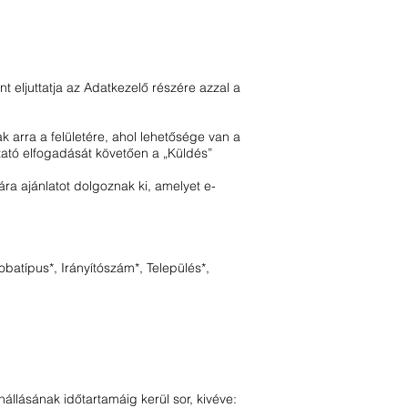
t eljuttatja az Adatkezelő részére azzal a
k arra a felületére, ahol lehetősége van a
tató elfogadását követően a „Küldés”
ára ajánlatot dolgoznak ki, amelyet e-
batípus*, Irányítószám*, Település*,
állásának időtartamáig kerül sor, kivéve: