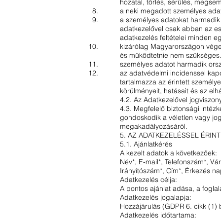
hozatal, törlés, sérülés, megse
a neki megadott személyes adato
a személyes adatokat harmadik s
adatkezelővel csak abban az ese
adatkezelés feltételei minden e
kizárólag Magyarországon végez 
és működtetnie nem szükséges
személyes adatot harmadik orszá
az adatvédelmi incidenssel kapcs
tartalmazza az érintett személye
körülményeit, hatásait és az el
4.2. Az Adatkezelővel jogviszon
4.3. Megfelelő biztonsági inté
gondoskodik a véletlen vagy jog
megakadályozásáról.
5. AZ ADATKEZELÉSSEL ÉRIN
5.1. Ajánlatkérés
A kezelt adatok a következőek:
Név*, E-mail*, Telefonszám*, Vá
Irányítószám*, Cím*, Érkezés na
Adatkezelés célja:
A pontos ajánlat adása, a foglal
Adatkezelés jogalapja:
Hozzájárulás (GDPR 6. cikk (1) 
Adatkezelés időtartama: