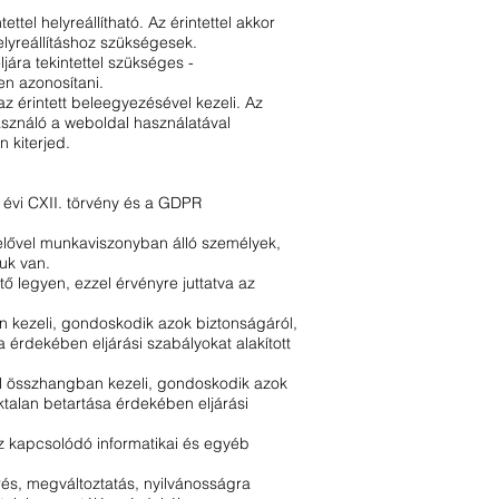
el helyreállítható. Az érintettel akkor
helyreállításhoz szükségesek.
jára tekintettel szükséges -
en azonosítani.
az érintett beleegyezésével kezeli. Az
használó a weboldal használatával
 kiterjed.
 évi CXII. törvény és a GDPR
elővel munkaviszonyban álló személyek,
uk van.
ő legyen, ezzel érvényre juttatva az
n kezeli, gondoskodik azok biztonságáról,
 érdekében eljárási szabályokat alakított
al összhangban kezeli, gondoskodik azok
ktalan betartása érdekében eljárási
z kapcsolódó informatikai és egyéb
rés, megváltoztatás, nyilvánosságra