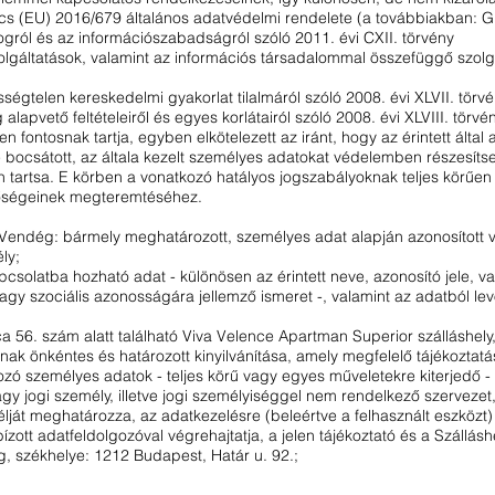
cs (EU) 2016/679 általános adatvédelmi rendelete (a továbbiakban: 
ogról és az információszabadságról szóló 2011. évi CXII. törvény
olgáltatások, valamint az információs társadalommal összefüggő szolg
ségtelen kereskedelmi gyakorlat tilalmáról szóló 2008. évi XLVII. törvé
apvető feltételeiről és egyes korlátairól szóló 2008. évi XLVIII. törv
en fontosnak tartja, egyben elkötelezett az iránt, hogy az érintett ált
csátott, az általa kezelt személyes adatokat védelemben részesítse,
n tartsa. E körben a vonatkozó hatályos jogszabályoknak teljes körűen e
tőségeinek megteremtéséhez.
 Vendég: bármely meghatározott, személyes adat alapján azonosított v
ly;
csolatba hozható adat - különösen az érintett neve, azonosító jele, vala
vagy szociális azonosságára jellemző ismeret -, valamint az adatból lev
ca 56. szám alatt található Viva Velence Apartman Superior szálláshel
ának önkéntes és határozott kinyilvánítása, amely megfelelő tájékoztatás
zó személyes adatok - teljes körű vagy egyes műveletekre kiterjedő -
gy jogi személy, illetve jogi személyiséggel nem rendelkező szervezet
élját meghatározza, az adatkezelésre (beleértve a felhasznált eszköz
ízott adatfeldolgozóval végrehajtatja, a jelen tájékoztató és a Szállá
g, székhelye: 1212 Budapest, Határ u. 92.;