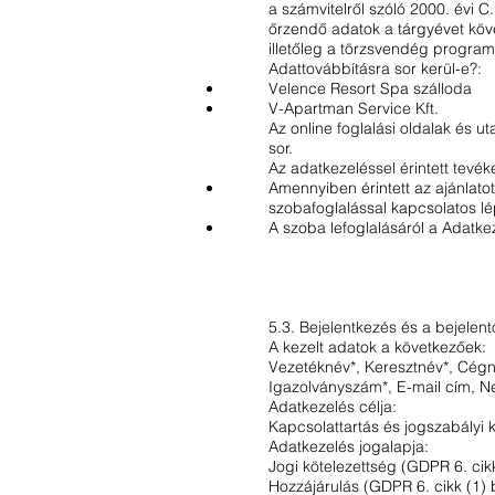
a számvitelről szóló 2000. évi C
őrzendő adatok a tárgyévet köve
illetőleg a törzsvendég program
Adattovábbításra sor kerül-e?:
Velence Resort Spa szálloda
V-Apartman Service Kft.
Az online foglalási oldalak és 
sor.
Az adatkezeléssel érintett tevé
Amennyiben érintett az ajánlato
szobafoglalással kapcsolatos l
A szoba lefoglalásáról a Adatkeze
5.3. Bejelentkezés és a bejelent
A kezelt adatok a következőek:
Vezetéknév*, Keresztnév*, Cégné
Igazolványszám*, E-mail cím, N
Adatkezelés célja:
Kapcsolattartás és jogszabályi k
Adatkezelés jogalapja:
Jogi kötelezettség (GDPR 6. cik
Hozzájárulás (GDPR 6. cikk (1) 