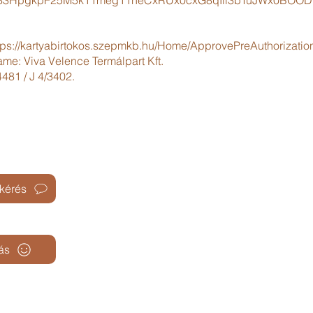
3HpgkpF25M5k11meg11neCxRUx0cxG8qIli3bTuJWx0BOODwj
tps://kartyabirtokos.szepmkb.hu/Home/ApprovePreAuthorizatio
me: Viva Velence Termálpart Kft.
481 / J 4/3402.
Address:
"S
tkérés
2481 Velence, Béke u. 56.
ás