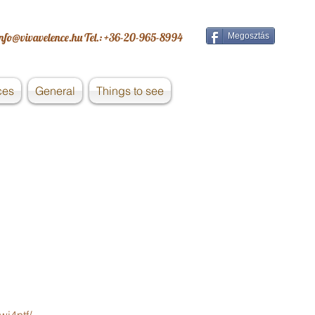
info@vivavelence.hu
Tel.: +36-20-965-8994
Megosztás
ces
General
Things to see