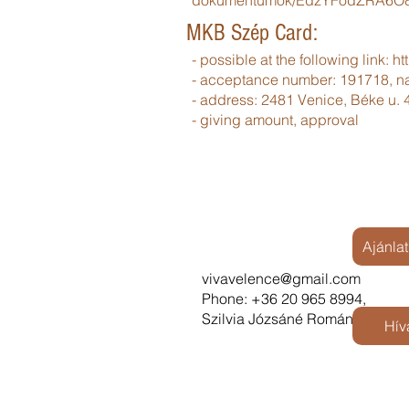
dokumentumok/EdzYFodZRA6O8
MKB Szép Card:
- possible at the following link:
ht
- acceptance number: 191718, na
- address: 2481 Venice, Béke u. 4
- giving amount, approval
Contact
Ajánla
vivavelence@gmail.com
Phone: +36 20 965 8994,
Szilvia Józsáné Román
Hív