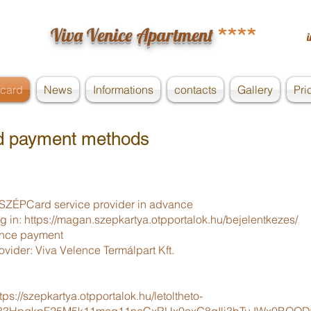
****
Viva Venice Apartment
card
News
Informations
contacts
Gallery
Pri
d payment methods
e SZÉPCard service provider in advance
og in:
https://magan.szepkartya.otpportalok.hu/bejelentkezes/
ance payment
ider: Viva Velence Termálpart Kft.
tps://szepkartya.otpportalok.hu/letoltheto-